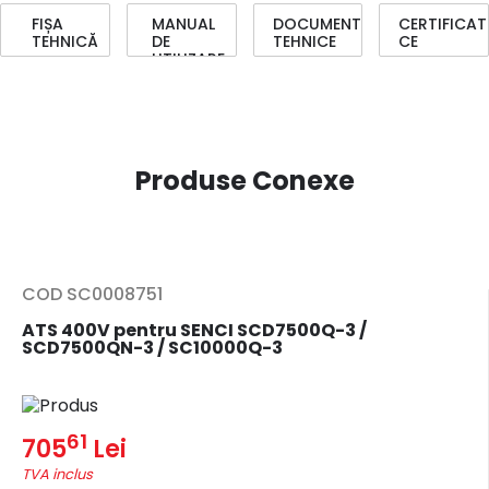
FIȘA
MANUAL
DOCUMENTE
CERTIFICAT
TEHNICĂ
DE
TEHNICE
CE
UTILIZARE
Produse Conexe
COD SC0008751
ATS 400V pentru SENCI SCD7500Q-3 /
SCD7500QN-3 / SC10000Q-3
61
705
Lei
TVA inclus