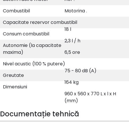
Combustibil
Motorina .
Capacitate rezervor combustibil
18 l
Consum combustibil
2,3 l / h
Autonomie (la capacitate
maxima)
6,5 ore
Nivel acustic (100 % putere)
75 - 80 dB (A)
Greutate
164 kg
Dimensiuni
960 x 560 x 770 L x l x H
(mm)
Documentație tehnică