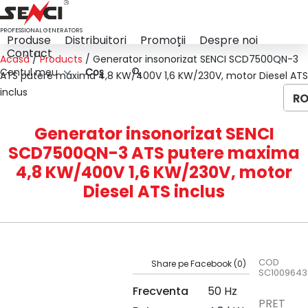
PROFESSIONAL GENERATORS
Produse
Distribuitori
Promoții
Despre noi
Contact
Acasă
/
Products
/
Generator insonorizat SENCI SCD7500QN-3
Contul meu
Coș
ATS putere maxima 4,8 KW/400V 1,6 KW/230V, motor Diesel ATS
inclus
R
Generator insonorizat SENCI
SCD7500QN-3 ATS putere maxima
4,8 KW/400V 1,6 KW/230V, motor
Diesel ATS inclus
COD
Share pe Facebook (
0
)
SC1009643
Frecventa
50 Hz
PREȚ