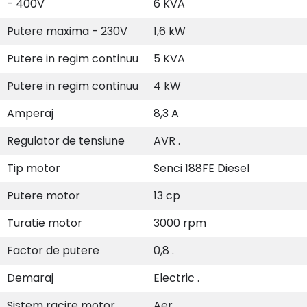
- 400V
6 KVA
Putere maxima - 230V
1,6 kW
Putere in regim continuu
5 KVA
Putere in regim continuu
4 kW
Amperaj
8,3 A
Regulator de tensiune
AVR .
Tip motor
Senci 188FE Diesel
Putere motor
13 cp
Turatie motor
3000 rpm
Factor de putere
0,8 .
Demaraj
Electric .
Sistem racire motor
Aer .