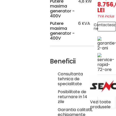
Putere
4,8 kW
8.756
maxima
LEI
generator -
400V
TVA inclus
Putere
6 KVA
Contacteaz
maxima
ne
generator -
400V
Beneficii
Consultanta
tehnica de
specialitate
Posibilitate de
returnare in 14
zile
Vezi toate
produsele
Garantia calitatii,
echipamente