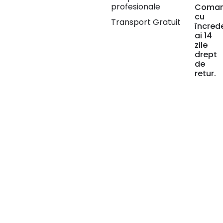
profesionale
Coma
cu
Transport Gratuit
încred
ai 14
zile
drept
de
retur.