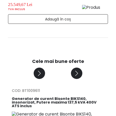
25.549,67 Lei
TVA INCLUS
Adaugă în coș
Cele mai bune oferte
COD: BT1009611
CO
Generator de curent Bisonte BIKS140,
Apa
S
insonorizat, Putere maxima 137,5 kVA 400V
deb
ATS inclus
ben