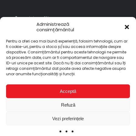
Termeni si conditii
Administrează
Politica de returnare
consimțământul
Garantia produselor
Pentru a oferi cea mai bună experiență, folosim tehnologii, cum ar
Politica de confidentialitate
fi cookie-uri, pentru a stoca și/sau accesa informațiile despre
dispozitive. Consimțământul pentru aceste tehnologii ne permite
să procesăm date, cum ar fi comportamentul de navigare sau
Abonare Newsletter
ID-uri unice pe acest site. Dacă nu îți dai consimțământul sau îți
Aboneaza-te la newsletter-ul Senci pentru cele mai noi
retragi consimțământul dat poate avea afecte negative asupra
produse si promotii.
unor anumite funcționalități și funcții.
Acceptă
Sunt de acord sa primesc newslettere
Refuză
Vezi preferințele
Copyright © 2026 Reprezentant Senci România | Toate
drepturile rezervate | Designed by
End Soft Design