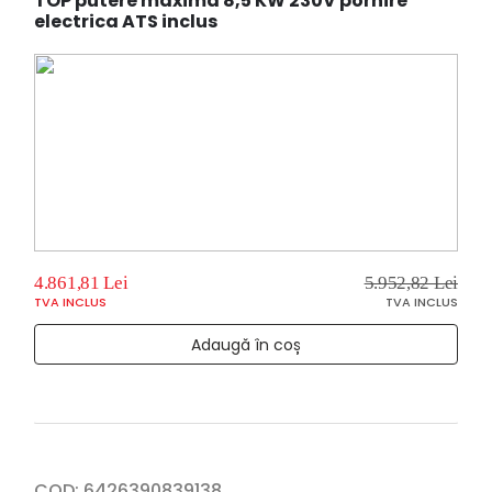
TOP putere maxima 8,5 KW 230V pornire
electrica ATS inclus
4.861,81 Lei
5.952,82 Lei
TVA INCLUS
TVA INCLUS
Adaugă în coș
COD:
6426390839138