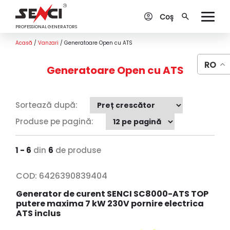
Coș
PROFESSIONAL GENERATORS
Acasă
/
Vanzari
/
Generatoare Open cu ATS
RO
Generatoare Open cu ATS
Sortează după:
Produse pe pagină:
1 - 6
din
6
de produse
COD:
6426390839404
Generator de curent SENCI SC8000-ATS TOP
putere maxima 7 kW 230V pornire electrica
ATS inclus