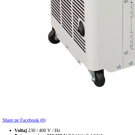
Share pe Facebook (
0
)
Voltaj
230 / 400 V / Hz