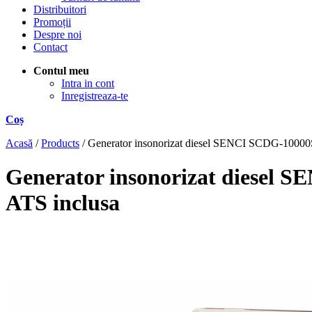
Distribuitori
Promoții
Despre noi
Contact
Contul meu
Intra in cont
Inregistreaza-te
Coș
Acasă
/
Products
/
Generator insonorizat diesel SENCI SCDG-1000
Generator insonorizat diesel
ATS inclusa