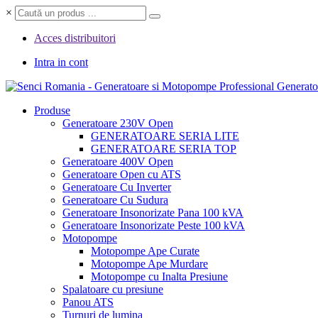
×
Acces distribuitori
Intra in cont
Professional Generato
Produse
Generatoare 230V Open
GENERATOARE SERIA LITE
GENERATOARE SERIA TOP
Generatoare 400V Open
Generatoare Open cu ATS
Generatoare Cu Inverter
Generatoare Cu Sudura
Generatoare Insonorizate Pana 100 kVA
Generatoare Insonorizate Peste 100 kVA
Motopompe
Motopompe Ape Curate
Motopompe Ape Murdare
Motopompe cu Inalta Presiune
Spalatoare cu presiune
Panou ATS
Turnuri de lumina