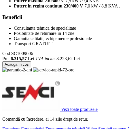
Putere maxima 230/400 V
7,5 kW / 9,4 KVA .
Putere in regim continuu 230/400 V
7,0 kW / 8,8 KVA .
Beneficii
Consultanta tehnica de specialitate
Posibilitate de returnare in 14 zile
Garantia calitatii, echipamente profesionale
Transport GRATUIT
Cod
SC1009606
Preț
6.315,57 Lei
TVA inclus
8.223,62 Lei
Adaugă în coș
Vezi toate produsele
Comandă cu încredere, ai 14 zile drept de retur.
Descriere
Caracteristici
Documentație tehnică
Video
Servicii conexe
A