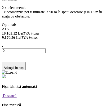
2 x telecomenzi.
Telecomenzile pot fi utilizate la 50 m în spații deschise și la 15 m în
spații cu obstacole.
Optional:
ATS
10.103,12 Lei
TVA inclus
9.170,56 Lei
TVA inclus
+
-
+
-
Adaugă în coș
Fișa tehnică automată
Descarcă
Fișa tehnică