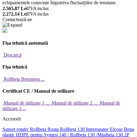
ț
echipamentele conectate
î
mpotriva fluctua
iilor de tensiune.
2.565,87 Lei
TVA inclus
2.272,14 Lei
TVA inclus
Contactează-ne
Fișa tehnică automată
Descarcă
Fișa tehnică
Rollbeta Betoniera ...
Certificat CE / Manual de utilizare
Manual de utilizare 1 ...
Manual de utilizare 2 ...
Manual de
utilizare 3 ...
Accesorii
Suport rotativ Rollbeta
Roata Rollbeta 130
Intrerupator Elcose
Bena
plastic HDPE pentru Syntesi 140 / Rollbeta 130 /Minibeta 130 2P