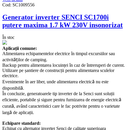
Cod:
SC1009556
Generator inverter SENCI SC1700i
putere maxima 1.7 kW 230V insonorizat
În stoc
Aplicații comune:
Alimentarea echipamentelor electrice în timpul excursiilor sau
ăț
activit
ilor de camping.
Backup pentru alimentarea locuinței în caz de întreruperi de curent.
Utilizare pe șantiere de construcții pentru alimentarea sculelor
electrice.
ă
Evenimente în aer liber, unde alimentarea electric
nu este
ă
disponibil
.
În concluzie, generatoarele tip inverter de la Senci sunt soluții
ă
eficiente, portabile și sigure pentru furnizarea de energie electric
ă
curat
, având caracteristici care le fac potrivite pentru o varietate
ă
larg
de aplicații.
Echipare standard:
Echipat cu alternator inverter Senci de calitate superioara