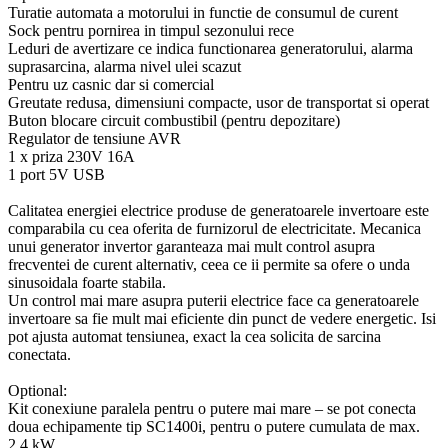
Turatie automata a motorului in functie de consumul de curent
Sock pentru pornirea in timpul sezonului rece
Leduri de avertizare ce indica functionarea generatorului, alarma
suprasarcina, alarma nivel ulei scazut
Pentru uz casnic dar si comercial
Greutate redusa, dimensiuni compacte, usor de transportat si operat
Buton blocare circuit combustibil (pentru depozitare)
Regulator de tensiune AVR
1 x priza 230V 16A
1 port 5V USB
Calitatea energiei electrice produse de generatoarele invertoare este
comparabila cu cea oferita de furnizorul de electricitate. Mecanica
unui generator invertor garanteaza mai mult control asupra
frecventei de curent alternativ, ceea ce ii permite sa ofere o unda
sinusoidala foarte stabila.
Un control mai mare asupra puterii electrice face ca generatoarele
invertoare sa fie mult mai eficiente din punct de vedere energetic. Isi
pot ajusta automat tensiunea, exact la cea solicita de sarcina
conectata.
Optional:
Kit conexiune paralela pentru o putere mai mare – se pot conecta
doua echipamente tip SC1400i, pentru o putere cumulata de max.
2,4 kW.