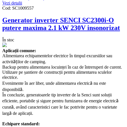
Vezi detalii
Cod:
SC1009557
Generator inverter SENCI SC2300i-O
putere maxima 2.1 kW 230V insonorizat
În stoc
Aplicații comune:
Alimentarea echipamentelor electrice în timpul excursiilor sau
ăț
activit
ilor de camping.
Backup pentru alimentarea locuinței în caz de întreruperi de curent.
Utilizare pe șantiere de construcții pentru alimentarea sculelor
electrice.
ă
Evenimente în aer liber, unde alimentarea electric
nu este
ă
disponibil
.
În concluzie, generatoarele tip inverter de la Senci sunt soluții
ă
eficiente, portabile și sigure pentru furnizarea de energie electric
ă
curat
, având caracteristici care le fac potrivite pentru o varietate
ă
larg
de aplicații.
Echipare standard: