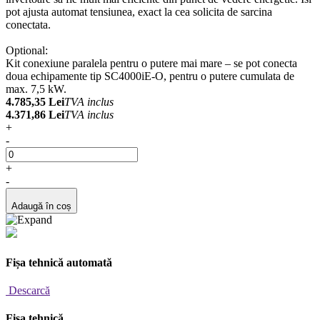
pot ajusta automat tensiunea, exact la cea solicita de sarcina
conectata.
Optional:
Kit conexiune paralela pentru o putere mai mare – se pot conecta
doua echipamente tip SC4000iE-O, pentru o putere cumulata de
max. 7,5 kW.
4.785,35 Lei
TVA inclus
4.371,86 Lei
TVA inclus
+
-
+
-
Adaugă în coș
Fișa tehnică automată
Descarcă
Fișa tehnică