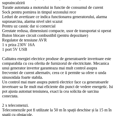
supraincalzirii
Turatie automata a motorului in functie de consumul de curent
Sock pentru pornirea in timpul sezonului rece
Leduri de avertizare ce indica functionarea generatorului, alarma
suprasarcina, alarma nivel ulei scazut
Pentru uz casnic dar si comercial
Greutate redusa, dimensiuni compacte, usor de transportat si operat
Buton blocare circuit combustibil (pentru depozitare)
Regulator de tensiune AVR
1 x priza 230V 16A
1 port 5V USB
Calitatea energiei electrice produse de generatoarele invertoare este
comparabila cu cea oferita de furnizorul de electricitate. Mecanica
unui generator invertor garanteaza mai mult control asupra
frecventei de curent alternativ, ceea ce ii permite sa ofere o unda
sinusoidala foarte stabila.
Un control mai mare asupra puterii electrice face ca generatoarele
invertoare sa fie mult mai eficiente din punct de vedere energetic. Isi
pot ajusta automat tensiunea, exact la cea solicita de sarcina
conectata.
2 x telecomenzi.
Telecomenzile pot fi utilizate la 50 m în spații deschise și la 15 m în
spații cu obstacole.