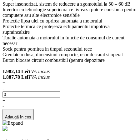
Super insonorizat, sistem de reducere a zgomotului la 50 – 60 dB
Invertor cu tehnologie superioara ce livreaza putere constanta pentru
computere sau alte electronice sensibile
Protectie lipsa ulei cu oprirea automata a motorului
Protectie termica ce protejeaza echipamentul impotriva
supraincalzire
Turatie automata a motorului in functie de consumul de curent
necesar
Sock pentru pornirea in timpul sezonului rece
Greutate redusa, dimensiuni compacte, usor de carat si operat
Buton blocare circuit combustibil (pentru depozitare
1.982,14 Lei
TVA inclus
1.887,78 Lei
TVA inclus
+
-
+
-
Adaugă în coș