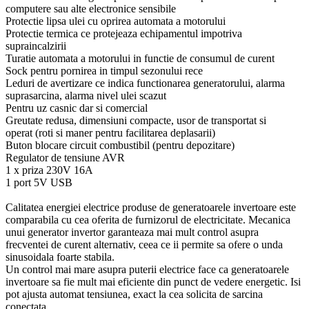
computere sau alte electronice sensibile
Protectie lipsa ulei cu oprirea automata a motorului
Protectie termica ce protejeaza echipamentul impotriva
supraincalzirii
Turatie automata a motorului in functie de consumul de curent
Sock pentru pornirea in timpul sezonului rece
Leduri de avertizare ce indica functionarea generatorului, alarma
suprasarcina, alarma nivel ulei scazut
Pentru uz casnic dar si comercial
Greutate redusa, dimensiuni compacte, usor de transportat si
operat (roti si maner pentru facilitarea deplasarii)
Buton blocare circuit combustibil (pentru depozitare)
Regulator de tensiune AVR
1 x priza 230V 16A
1 port 5V USB
Calitatea energiei electrice produse de generatoarele invertoare este
comparabila cu cea oferita de furnizorul de electricitate. Mecanica
unui generator invertor garanteaza mai mult control asupra
frecventei de curent alternativ, ceea ce ii permite sa ofere o unda
sinusoidala foarte stabila.
Un control mai mare asupra puterii electrice face ca generatoarele
invertoare sa fie mult mai eficiente din punct de vedere energetic. Isi
pot ajusta automat tensiunea, exact la cea solicita de sarcina
conectata.