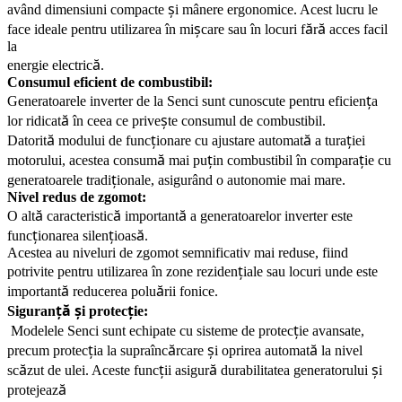
ș
av
â
nd dimensiuni compacte
i m
â
nere ergonomice. Acest lucru le
ș
ă
ă
face ideale pentru utilizarea
î
n mi
care sau
î
n locuri f
r
acces facil
la
ă
energie electric
.
Consumul eficient de combustibil:
ț
Generatoarele inverter de la Senci sunt cunoscute pentru eficien
a
ă
ș
lor ridicat
î
n ceea ce prive
te consumul de combustibil.
ă
ț
ă
ț
Datorit
modului de func
ionare cu ajustare automat
a tura
iei
ă
ț
ț
motorului, acestea consum
mai pu
in combustibil
î
n compara
ie cu
ț
generatoarele tradi
ionale, asigur
â
nd o autonomie mai mare.
Nivel redus de zgomot:
ă
ă
ă
O alt
caracteristic
important
a generatoarelor inverter este
ț
ț
ă
func
ionarea silen
ioas
.
Acestea au niveluri de zgomot semnificativ mai reduse, fiind
ț
potrivite pentru utilizarea
î
n zone reziden
iale sau locuri unde este
ă
ă
important
reducerea polu
rii fonice.
ță
ș
ț
Siguran
i protec
ie:
ț
Modelele Senci sunt echipate cu sisteme de protec
ie avansate,
ț
ă
ș
ă
precum protec
ia la supra
î
nc
rcare
i oprirea automat
la nivel
ă
ț
ă
ș
sc
zut de ulei. Aceste func
ii asigur
durabilitatea generatorului
i
ă
protejeaz