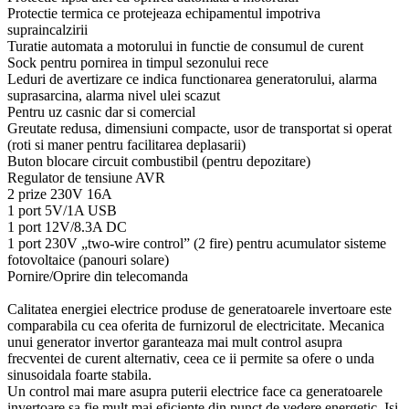
Protectie termica ce protejeaza echipamentul impotriva
supraincalzirii
Turatie automata a motorului in functie de consumul de curent
Sock pentru pornirea in timpul sezonului rece
Leduri de avertizare ce indica functionarea generatorului, alarma
suprasarcina, alarma nivel ulei scazut
Pentru uz casnic dar si comercial
Greutate redusa, dimensiuni compacte, usor de transportat si operat
(roti si maner pentru facilitarea deplasarii)
Buton blocare circuit combustibil (pentru depozitare)
Regulator de tensiune AVR
2 prize 230V 16A
1 port 5V/1A USB
1 port 12V/8.3A DC
1 port 230V „two-wire control” (2 fire) pentru acumulator sisteme
fotovoltaice (panouri solare)
Pornire/Oprire din telecomanda
Calitatea energiei electrice produse de generatoarele invertoare este
comparabila cu cea oferita de furnizorul de electricitate. Mecanica
unui generator invertor garanteaza mai mult control asupra
frecventei de curent alternativ, ceea ce ii permite sa ofere o unda
sinusoidala foarte stabila.
Un control mai mare asupra puterii electrice face ca generatoarele
invertoare sa fie mult mai eficiente din punct de vedere energetic. Isi