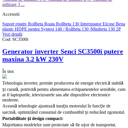
utilizare 3 ...
Accesorii
Suport rotativ Rollbeta
Roata Rollbeta 130
Intrerupator Elcose
Bena
plastic HDPE pentru Syntesi 140 / Rollbeta 130 /Minibeta 130 2P
Vezi detalii
Cod:
SC3500i
Generator inverter Senci SC3500i putere
maxina 3.2 kW 230V
În stoc
ă
ă
Tehnologia inverter, permite producerea de energie electric
stabil
ș
ă
ă
i curat
, potrivit
pentru alimentarea echipamentelor sensibile, cum
ar fi laptopurile, televizoarele sau alte dispozitive electronice
moderne.
ă
ă
ț
ț
Aceast
tehnologie ajusteaz
tura
ia motorului
î
n func
ie de
ă
ș
sarcin
, optimiz
â
nd consumul de combustibil
i reduc
â
nd zgomotul.
ș
Portabilitate
i design compact:
ă
ș
Majoritatea modelelor sunt proiectate s
fie u
or de transportat,