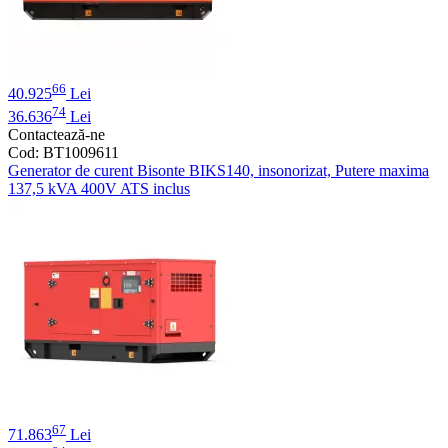
66
40.925
Lei
74
36.636
Lei
Contactează-ne
Cod: BT1009611
Generator de curent Bisonte BIKS140, insonorizat, Putere maxima
137,5 kVA 400V ATS inclus
67
71.863
Lei