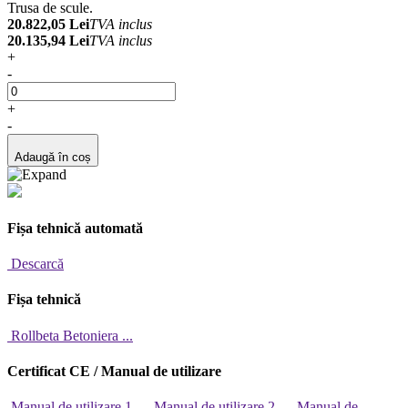
Trusa de scule.
20.822,05 Lei
TVA inclus
20.135,94 Lei
TVA inclus
+
-
+
-
Adaugă în coș
Fișa tehnică automată
Descarcă
Fișa tehnică
Rollbeta Betoniera ...
Certificat CE / Manual de utilizare
Manual de utilizare 1 ...
Manual de utilizare 2 ...
Manual de