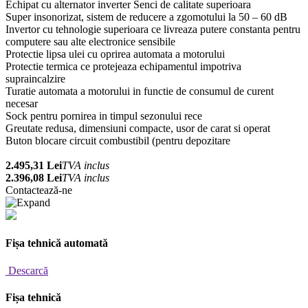
Echipat cu alternator inverter Senci de calitate superioara
Super insonorizat, sistem de reducere a zgomotului la 50 – 60 dB
Invertor cu tehnologie superioara ce livreaza putere constanta pentru
computere sau alte electronice sensibile
Protectie lipsa ulei cu oprirea automata a motorului
Protectie termica ce protejeaza echipamentul impotriva
supraincalzire
Turatie automata a motorului in functie de consumul de curent
necesar
Sock pentru pornirea in timpul sezonului rece
Greutate redusa, dimensiuni compacte, usor de carat si operat
Buton blocare circuit combustibil (pentru depozitare
2.495,31 Lei
TVA inclus
2.396,08 Lei
TVA inclus
Contactează-ne
Fișa tehnică automată
Descarcă
Fișa tehnică