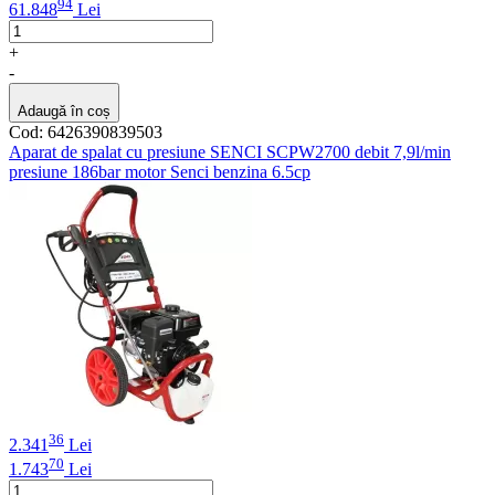
94
61.848
Lei
+
-
Adaugă în coș
Cod: 6426390839503
Aparat de spalat cu presiune SENCI SCPW2700 debit 7,9l/min
presiune 186bar motor Senci benzina 6.5cp
36
2.341
Lei
70
1.743
Lei