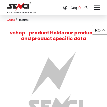
Coș
0
PROFESSIONAL GENERATORS
Acasă
/
Products
RO
vshop_product
Holds our products
and product specific data