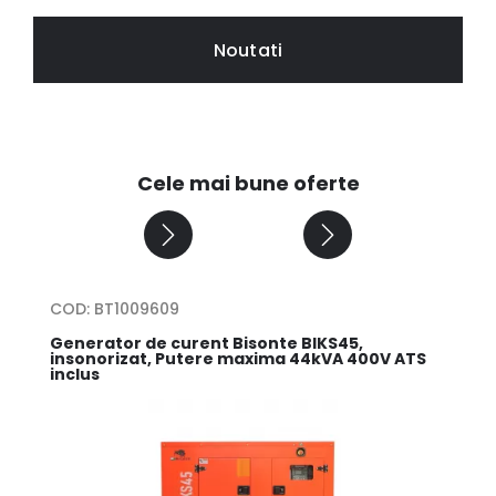
Noutati
Cele mai bune oferte
COD: BT1009609
COD
Generator de curent Bisonte BIKS45,
Gen
insonorizat, Putere maxima 44kVA 400V ATS
ins
inclus
ATS