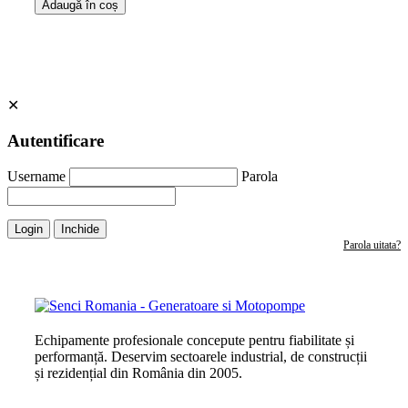
Adaugă în coș
✕
Autentificare
Username
Parola
Login
Inchide
Parola uitata?
Echipamente profesionale concepute pentru fiabilitate și
performanță. Deservim sectoarele industrial, de construcții
și rezidențial din România din 2005.