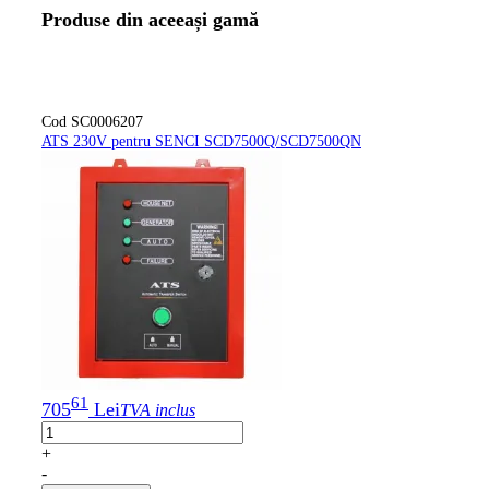
Produse din aceeași gamă
Cod SC0006207
Cod S
ATS 230V pentru SENCI SCD7500Q/SCD7500QN
ATS 2
2
962
+
-
Adau
61
705
Lei
TVA inclus
+
-