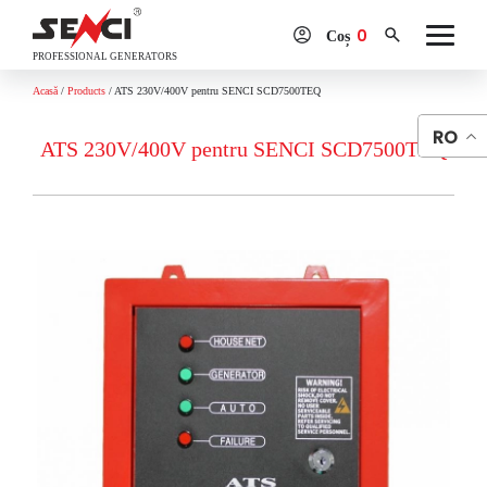
0
Coș
PROFESSIONAL GENERATORS
Acasă
/
Products
/
ATS 230V/400V pentru SENCI SCD7500TEQ
RO
ATS 230V/400V pentru SENCI SCD7500TEQ