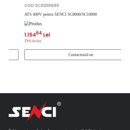
COD SC0006699
ATS 400V pentru SENCI SC8000/SC10000
64
1.154
Lei
TVA inclus
Contactează-ne