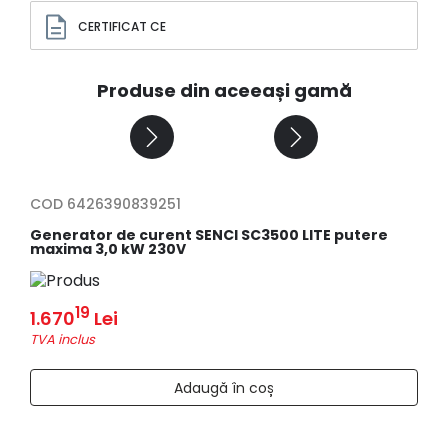
CERTIFICAT CE
Produse din aceeași gamă
COD 6426390839251
COD
Generator de curent SENCI SC3500 LITE putere
Gene
maxima 3,0 kW 230V
maxi
19
1.670
Lei
1.4
TVA inclus
TVA i
Adaugă în coș