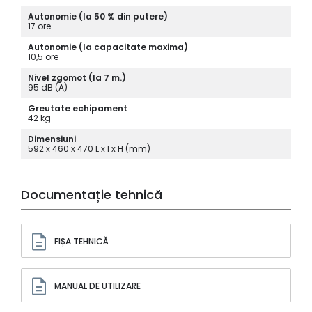
Autonomie (la 50 % din putere)
17 ore
Autonomie (la capacitate maxima)
10,5 ore
Nivel zgomot (la 7 m.)
95 dB (A)
Greutate echipament
42 kg
Dimensiuni
592 x 460 x 470 L x l x H (mm)
Documentație tehnică
FIȘA TEHNICĂ
MANUAL DE UTILIZARE