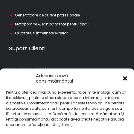
Generatoare de curent profesionale
Motopompe & echipamente pentru apă
Curățare și întreținere exterior
Suport Clienți
Termeni si conditii
Administrează
Politica de returnare
consimțământul
Garantia produselor
Pentru a oferi cea mai bună experiență, folosim tehnologii, cum ar
Politica de confidentialitate
fi cookie-uri, pentru a stoca și/sau accesa informațiile despre
dispozitive. Consimțământul pentru aceste tehnologii ne permite
să procesăm date, cum ar fi comportamentul de navigare sau
Abonare Newsletter
ID-uri unice pe acest site. Dacă nu îți dai consimțământul sau îți
Aboneaza-te la newsletter-ul Senci pentru cele mai noi
retragi consimțământul dat poate avea afecte negative asupra
produse si promotii.
unor anumite funcționalități și funcții.