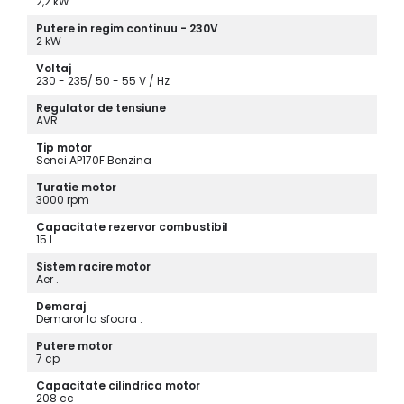
2,2 kW
Putere in regim continuu - 230V
2 kW
Voltaj
230 - 235/ 50 - 55 V / Hz
Regulator de tensiune
AVR .
Tip motor
Senci AP170F Benzina
Turatie motor
3000 rpm
Capacitate rezervor combustibil
15 l
Sistem racire motor
Aer .
Demaraj
Demaror la sfoara .
Putere motor
7 cp
Capacitate cilindrica motor
208 cc