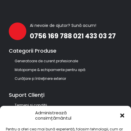
Ai nevoie de ajutor? Sună acum!
0756 169 788
021 433 03 27
Categorii Produse
Generatoare de curent profesionale
Motopompe & echipamente pentru apă
Curățare și întreținere exterior
Suport Clienți
Termeni si conditii
Administrează
Politica de returnare
consimțământul
Garantia produselor
Pentru a oferi cea mai bună experiență, folosim tehnologii, cum ar