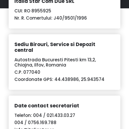
Italia Star Com Due SRL
CUI: RO 8955925
Nr. R. Comertului: J40/9501/1996
Sediu Birouri, Service si Depozit
central
Autostrada Bucuresti Pitesti km 13,2,
Chiajna, Ilfov, Romania
C.P. 077040
Coordonate GPS: 44.438986, 25.943574
Date contact secretariat
Telefon: 004 /
021.433.03.27
004 /
0756.169.788