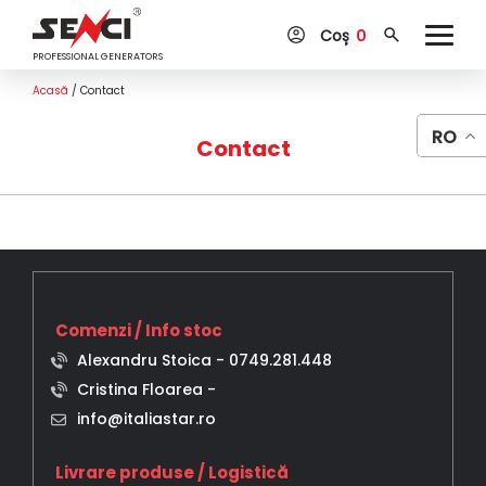
Coș
0
PROFESSIONAL GENERATORS
Acasă
/
Contact
RO
Contact
Comenzi / Info stoc
Alexandru Stoica -
0749.281.448
Cristina Floarea -
info@italiastar.ro
Livrare produse / Logistică