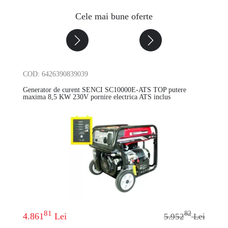
Cele mai bune oferte
COD: 6426390839039
COD: 3
ere
Generator de curent SENCI SC10000E-ATS TOP putere
Genera
maxima 8,5 KW 230V pornire electrica ATS inclus
4,8 KW/
81
67
82
4.861
Lei
8.756
3
Lei
5.952
Lei